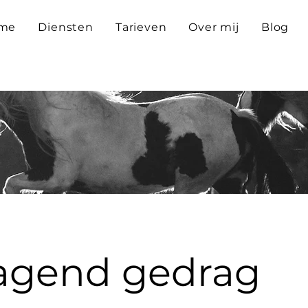
me
Diensten
Tarieven
Over mij
Blog
agend gedrag