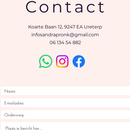
Contact
Koarte Baan 12, 9247 EA Ureterp
infosandrapronk@gmail.com
06 134 54 882