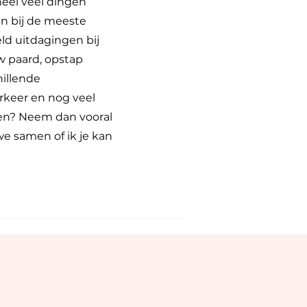
heel veel dingen
en bij de meeste
ld uitdagingen bij
 paard, opstap
hillende
rkeer en nog veel
lpen? Neem dan vooral
we samen of ik je kan