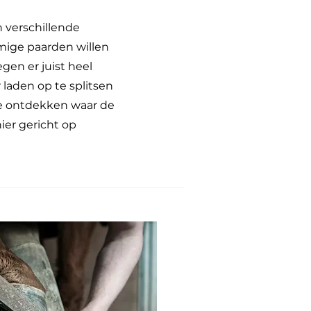
n verschillende
mige paarden willen
egen er juist heel
r laden op te splitsen
we ontdekken waar de
er gericht op