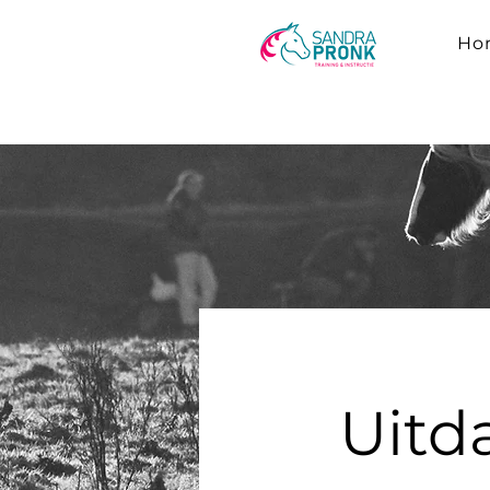
Ho
Uitd