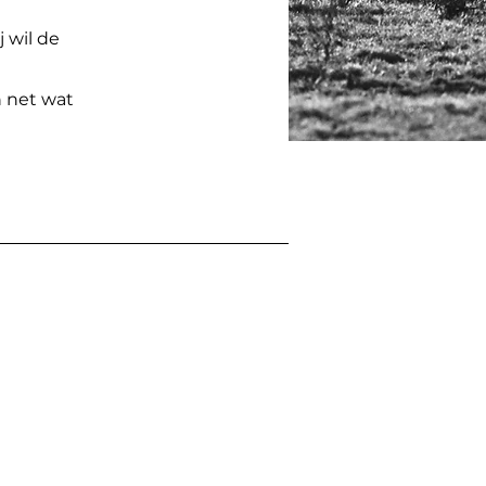
j wil de
h net wat